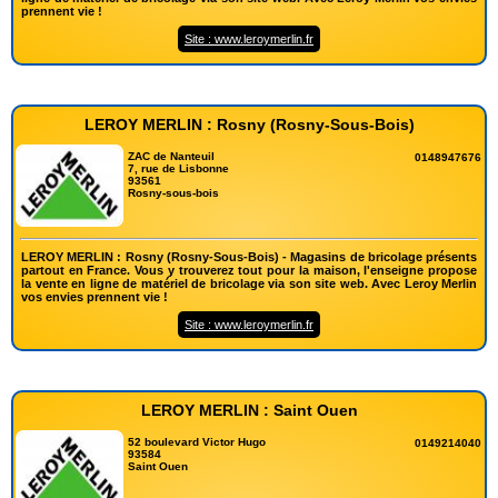
prennent vie !
Site : www.leroymerlin.fr
LEROY MERLIN : Rosny (Rosny-Sous-Bois)
ZAC de Nanteuil
0148947676
7, rue de Lisbonne
93561
Rosny-sous-bois
LEROY MERLIN : Rosny (Rosny-Sous-Bois) - Magasins de bricolage présents
partout en France. Vous y trouverez tout pour la maison, l'enseigne propose
la vente en ligne de matériel de bricolage via son site web. Avec Leroy Merlin
vos envies prennent vie !
Site : www.leroymerlin.fr
LEROY MERLIN : Saint Ouen
52 boulevard Victor Hugo
0149214040
93584
Saint Ouen