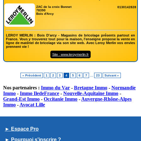
ZAC de la croix Bonnet
0130142828
78390
Bois d'Arcy
LEROY MERLIN : Bois D'arcy - Magasins de bricolage présents partout en
France. Vous y trouverez tout pour la maison, l'enseigne propose la vente en
ligne de matériel de bricolage via son site web. Avec Leroy Merlin vos envies
prennent vie !
Site : www.leroymerlin.fr
« Précédent
1
2
3
4
5
6
7
…
23
Suivant »
Nos partenaires :
Immo du Var
-
Bretagne Immo
-
Normandie
Immo
-
Immo IledeFrance
-
Nouvelle-Aquitaine Immo
-
Grand-Est Immo
-
Occitanie Immo
-
Auvergne-Rhône-Alpes
Immo
-
Avocat Lille
► Espace Pro
► Pourquoi s'inscrire ?