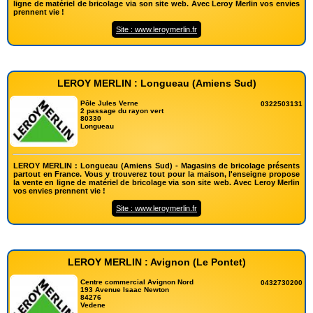
ligne de matériel de bricolage via son site web. Avec Leroy Merlin vos envies
prennent vie !
Site : www.leroymerlin.fr
LEROY MERLIN : Longueau (Amiens Sud)
Pôle Jules Verne
0322503131
2 passage du rayon vert
80330
Longueau
LEROY MERLIN : Longueau (Amiens Sud) - Magasins de bricolage présents
partout en France. Vous y trouverez tout pour la maison, l'enseigne propose
la vente en ligne de matériel de bricolage via son site web. Avec Leroy Merlin
vos envies prennent vie !
Site : www.leroymerlin.fr
LEROY MERLIN : Avignon (Le Pontet)
Centre commercial Avignon Nord
0432730200
193 Avenue Isaac Newton
84276
Vedene