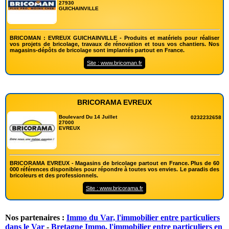
27930
GUICHAINVILLE
BRICOMAN : EVREUX GUICHAINVILLE - Produits et matériels pour réaliser
vos projets de bricolage, travaux de rénovation et tous vos chantiers. Nos
magasins-dépôts de bricolage sont implantés partout en France.
Site : www.bricoman.fr
BRICORAMA EVREUX
Boulevard Du 14 Juillet
0232232658
27000
EVREUX
BRICORAMA EVREUX - Magasins de bricolage partout en France. Plus de 60
000 références disponibles pour répondre à toutes vos envies. Le paradis des
bricoleurs et des professionnels.
Site : www.bricorama.fr
Nos partenaires :
Immo du Var, l'immobilier entre particuliers
dans le Var
-
Bretagne Immo, l'immobilier entre particuliers en