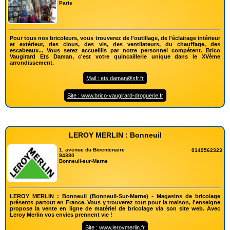
Paris
Pour tous nos bricoleurs, vous trouverez de l'outillage, de l'éclairage intérieur
et extérieur, des clous, des vis, des ventilateurs, du chauffage, des
escabeaux... Vous serez accueillis par notre personnel compétent. Brico
Vaugirard Ets Daman, c'est votre quincaillerie unique dans le XVème
arrondissement.
Mail : ets.daman@sfr.fr
Site : www.brico-vaugirard-droguerie.fr
LEROY MERLIN : Bonneuil
1, avenue du Bicentenaire
0149562323
94380
Bonneuil-sur-Marne
LEROY MERLIN : Bonneuil (Bonneuil-Sur-Marne) - Magasins de bricolage
présents partout en France. Vous y trouverez tout pour la maison, l'enseigne
propose la vente en ligne de matériel de bricolage via son site web. Avec
Leroy Merlin vos envies prennent vie !
Site : www.leroymerlin.fr