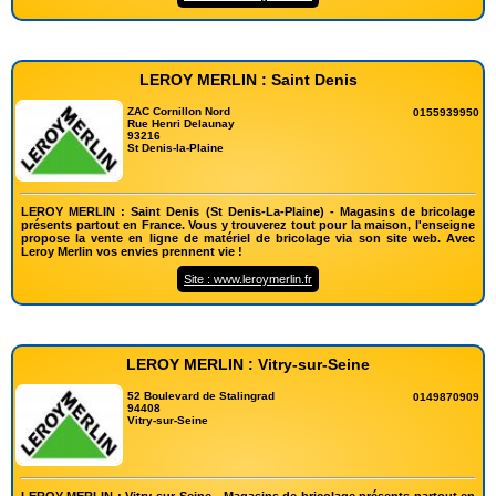
LEROY MERLIN : Saint Denis
ZAC Cornillon Nord
0155939950
Rue Henri Delaunay
93216
St Denis-la-Plaine
LEROY MERLIN : Saint Denis (St Denis-La-Plaine) - Magasins de bricolage
présents partout en France. Vous y trouverez tout pour la maison, l'enseigne
propose la vente en ligne de matériel de bricolage via son site web. Avec
Leroy Merlin vos envies prennent vie !
Site : www.leroymerlin.fr
LEROY MERLIN : Vitry-sur-Seine
52 Boulevard de Stalingrad
0149870909
94408
Vitry-sur-Seine
LEROY MERLIN : Vitry-sur-Seine - Magasins de bricolage présents partout en