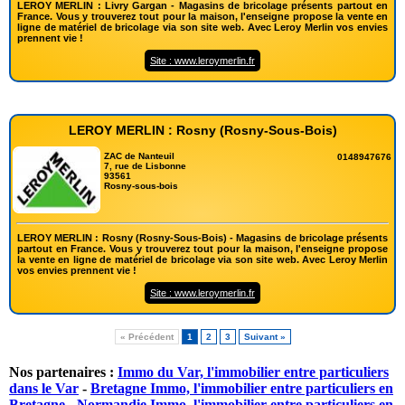
LEROY MERLIN : Livry Gargan - Magasins de bricolage présents partout en
France. Vous y trouverez tout pour la maison, l'enseigne propose la vente en
ligne de matériel de bricolage via son site web. Avec Leroy Merlin vos envies
prennent vie !
Site : www.leroymerlin.fr
LEROY MERLIN : Rosny (Rosny-Sous-Bois)
ZAC de Nanteuil
0148947676
7, rue de Lisbonne
93561
Rosny-sous-bois
LEROY MERLIN : Rosny (Rosny-Sous-Bois) - Magasins de bricolage présents
partout en France. Vous y trouverez tout pour la maison, l'enseigne propose
la vente en ligne de matériel de bricolage via son site web. Avec Leroy Merlin
vos envies prennent vie !
Site : www.leroymerlin.fr
« Précédent
1
2
3
Suivant »
Nos partenaires :
Immo du Var, l'immobilier entre particuliers
dans le Var
-
Bretagne Immo, l'immobilier entre particuliers en
Bretagne
-
Normandie Immo, l'immobilier entre particuliers en