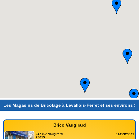
Les Magasins de Bricolage à Levallois-Perret et ses environs :
Brico Vaugirard
247 rue Vaugirard
0145329942
75015