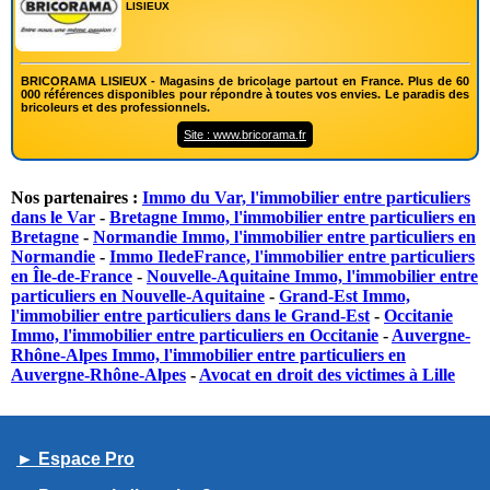
LISIEUX
BRICORAMA LISIEUX - Magasins de bricolage partout en France. Plus de 60
000 références disponibles pour répondre à toutes vos envies. Le paradis des
bricoleurs et des professionnels.
Site : www.bricorama.fr
Nos partenaires :
Immo du Var, l'immobilier entre particuliers
dans le Var
-
Bretagne Immo, l'immobilier entre particuliers en
Bretagne
-
Normandie Immo, l'immobilier entre particuliers en
Normandie
-
Immo IledeFrance, l'immobilier entre particuliers
en Île-de-France
-
Nouvelle-Aquitaine Immo, l'immobilier entre
particuliers en Nouvelle-Aquitaine
-
Grand-Est Immo,
l'immobilier entre particuliers dans le Grand-Est
-
Occitanie
Immo, l'immobilier entre particuliers en Occitanie
-
Auvergne-
Rhône-Alpes Immo, l'immobilier entre particuliers en
Auvergne-Rhône-Alpes
-
Avocat en droit des victimes à Lille
► Espace Pro