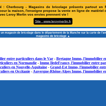
: Cherbourg - Magasins de bricolage présents partout en 
pour la maison, l'enseigne propose la vente en ligne de matériel 
vec Leroy Merlin vos envies prennent vie !
Site : www.leroymerlin.fr
 un
magasin de bricolage dans le département de la Manche
sur la carte de l'a
magasins de bricolage ▲
ier entre particuliers dans le Var
-
Bretagne Immo, l'immobilier en
ticuliers en Normandie
-
Immo IledeFrance, l'immobilier entre part
culiers en Nouvelle-Aquitaine
-
Grand-Est Immo, l'immobilier entr
uliers en Occitanie
-
Auvergne-Rhône-Alpes Immo, l'immobilier en