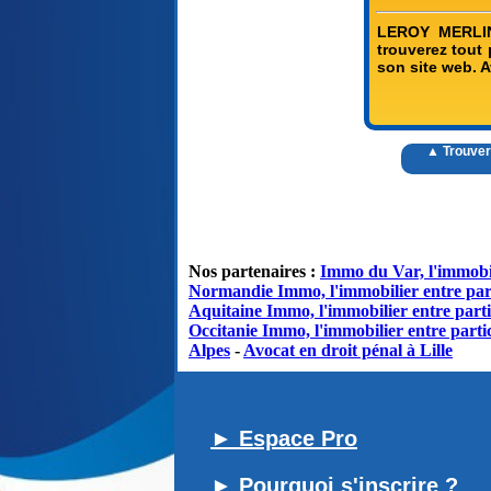
LEROY MERLIN 
trouverez tout 
son site web. A
▲ Trouver
Nos partenaires :
Immo du Var, l'immobil
Normandie Immo, l'immobilier entre par
Aquitaine Immo, l'immobilier entre parti
Occitanie Immo, l'immobilier entre partic
Alpes
-
Avocat en droit pénal à Lille
► Espace Pro
► Pourquoi s'inscrire ?