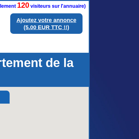
120
ellement
visiteurs sur l'annuaire)
Ajoutez votre annonce
(5.00 EUR TTC !!)
rtement de la