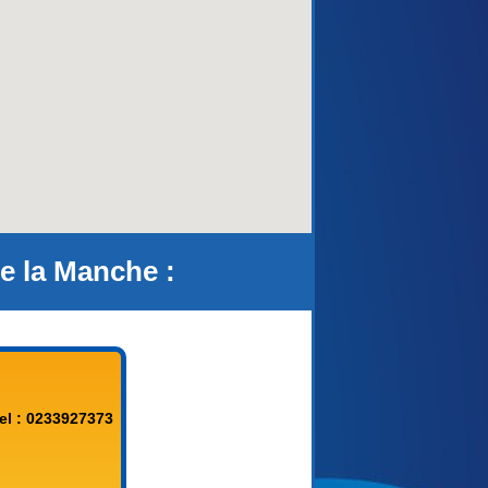
aca)
e la Manche :
el : 0233927373