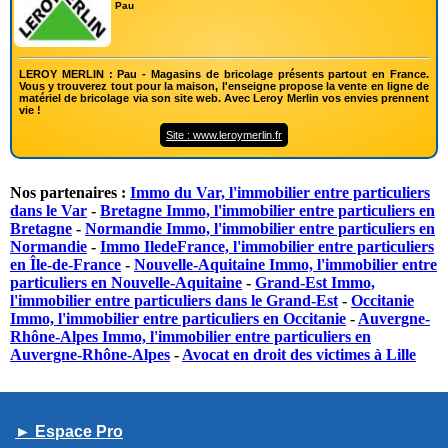
Pau
LEROY MERLIN : Pau - Magasins de bricolage présents partout en France.
Vous y trouverez tout pour la maison, l'enseigne propose la vente en ligne de
matériel de bricolage via son site web. Avec Leroy Merlin vos envies prennent
vie !
Site : www.leroymerlin.fr
Nos partenaires :
Immo du Var, l'immobilier entre particuliers
dans le Var
-
Bretagne Immo, l'immobilier entre particuliers en
Bretagne
-
Normandie Immo, l'immobilier entre particuliers en
Normandie
-
Immo IledeFrance, l'immobilier entre particuliers
en Île-de-France
-
Nouvelle-Aquitaine Immo, l'immobilier entre
particuliers en Nouvelle-Aquitaine
-
Grand-Est Immo,
l'immobilier entre particuliers dans le Grand-Est
-
Occitanie
Immo, l'immobilier entre particuliers en Occitanie
-
Auvergne-
Rhône-Alpes Immo, l'immobilier entre particuliers en
Auvergne-Rhône-Alpes
-
Avocat en droit des victimes à Lille
► Espace Pro