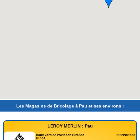
Les Magasins de Bricolage à Pau et ses environs :
LEROY MERLIN : Pau
Boulevard de l'Aviation Bizanos
0559903400
64004