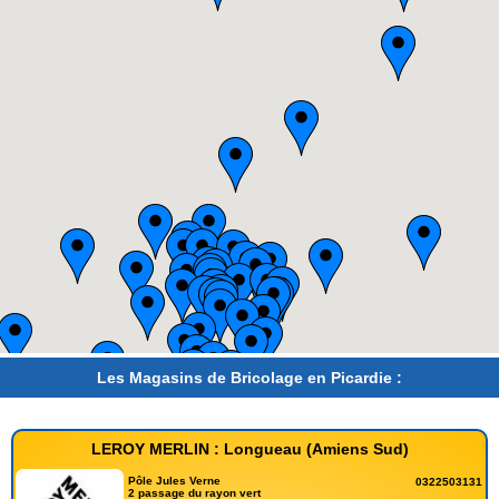
Les Magasins de Bricolage en Picardie :
LEROY MERLIN : Longueau (Amiens Sud)
Pôle Jules Verne
0322503131
2 passage du rayon vert