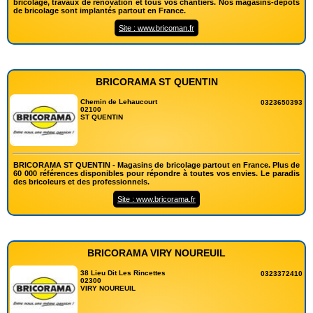
bricolage, travaux de rénovation et tous vos chantiers. Nos magasins-dépôts
de bricolage sont implantés partout en France.
Site : www.bricoman.fr
BRICORAMA ST QUENTIN
Chemin de Lehaucourt
0323650393
02100
ST QUENTIN
BRICORAMA ST QUENTIN - Magasins de bricolage partout en France. Plus de
60 000 références disponibles pour répondre à toutes vos envies. Le paradis
des bricoleurs et des professionnels.
Site : www.bricorama.fr
BRICORAMA VIRY NOUREUIL
38 Lieu Dit Les Rincettes
0323372410
02300
VIRY NOUREUIL