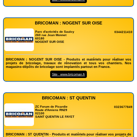
BRICOMAN : NOGENT SUR OISE
Parc d'activités de Saulcy
0344211410
260 rue Jean Monnet
60180
NOGENT SUR OISE
BRICOMAN : NOGENT SUR OISE - Produits et matériels pour réaliser vos
projets de bricolage, travaux de rénovation et tous vos chantiers. Nos
magasins-dépôts de bricolage sont implantés partout en France.
Site : www.bricoman.fr
BRICOMAN : ST QUENTIN
ZC Forum de Picardie
0323677849
Route d'Amiens RN29
02100
SAINT QUENTIN LE FAYET
BRICOMAN : ST QUENTIN - Produits et matériels pour réaliser vos projets de