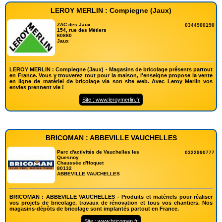
LEROY MERLIN : Compiegne (Jaux)
ZAC des Jaux
0344900190
154, rue des Métiers
60880
Jaux
LEROY MERLIN : Compiegne (Jaux) - Magasins de bricolage présents partout
en France. Vous y trouverez tout pour la maison, l'enseigne propose la vente
en ligne de matériel de bricolage via son site web. Avec Leroy Merlin vos
envies prennent vie !
Site : www.leroymerlin.fr
BRICOMAN : ABBEVILLE VAUCHELLES
Parc d'activités de Vauchelles les
0322990777
Quesnoy
Chaussée d'Hoquet
80132
ABBEVILLE VAUCHELLES
BRICOMAN : ABBEVILLE VAUCHELLES - Produits et matériels pour réaliser
vos projets de bricolage, travaux de rénovation et tous vos chantiers. Nos
magasins-dépôts de bricolage sont implantés partout en France.
Site : www.bricoman.fr