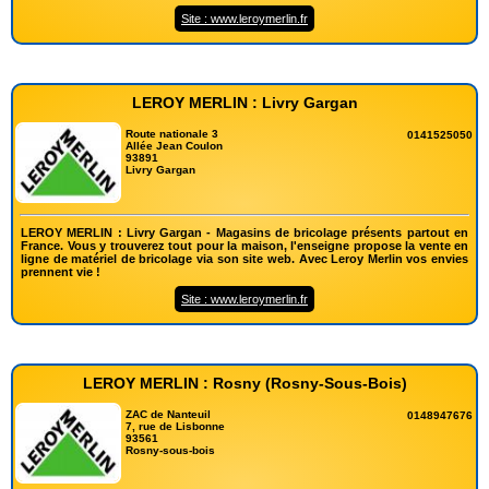
Site : www.leroymerlin.fr
LEROY MERLIN : Livry Gargan
Route nationale 3
0141525050
Allée Jean Coulon
93891
Livry Gargan
LEROY MERLIN : Livry Gargan - Magasins de bricolage présents partout en
France. Vous y trouverez tout pour la maison, l'enseigne propose la vente en
ligne de matériel de bricolage via son site web. Avec Leroy Merlin vos envies
prennent vie !
Site : www.leroymerlin.fr
LEROY MERLIN : Rosny (Rosny-Sous-Bois)
ZAC de Nanteuil
0148947676
7, rue de Lisbonne
93561
Rosny-sous-bois