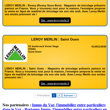
LEROY MERLIN : Rosny (Rosny-Sous-Bois) - Magasins de bricolage présents
partout en France. Vous y trouverez tout pour la maison, l'enseigne propose
la vente en ligne de matériel de bricolage via son site web. Avec Leroy Merlin
vos envies prennent vie !
Site : www.leroymerlin.fr
LEROY MERLIN : Saint Ouen
52 boulevard Victor Hugo
0149214040
93584
Saint Ouen
LEROY MERLIN : Saint Ouen - Magasins de bricolage présents partout en
France. Vous y trouverez tout pour la maison, l'enseigne propose la vente en
ligne de matériel de bricolage via son site web. Avec Leroy Merlin vos envies
prennent vie !
Site : www.leroymerlin.fr
« Précédent
1
2
Suivant »
Nos partenaires :
Immo du Var, l'immobilier entre particuliers
dans le Var
-
Bretagne Immo, l'immobilier entre particuliers en