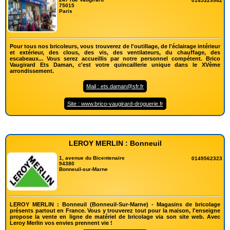
0145329942
75015
Paris
Pour tous nos bricoleurs, vous trouverez de l'outillage, de l'éclairage intérieur
et extérieur, des clous, des vis, des ventilateurs, du chauffage, des
escabeaux... Vous serez accueillis par notre personnel compétent. Brico
Vaugirard Ets Daman, c'est votre quincaillerie unique dans le XVème
arrondissement.
Mail : ets.daman@sfr.fr
Site : www.brico-vaugirard-droguerie.fr
LEROY MERLIN : Bonneuil
1, avenue du Bicentenaire
0149562323
94380
Bonneuil-sur-Marne
LEROY MERLIN : Bonneuil (Bonneuil-Sur-Marne) - Magasins de bricolage
présents partout en France. Vous y trouverez tout pour la maison, l'enseigne
propose la vente en ligne de matériel de bricolage via son site web. Avec
Leroy Merlin vos envies prennent vie !