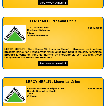
Site : www.leroymerlin.fr
LEROY MERLIN : Saint Denis
ZAC Cornillon Nord
0155939950
Rue Henri Delaunay
93216
St Denis-la-Plaine
LEROY MERLIN : Saint Denis (St Denis-La-Plaine) - Magasins de bricolage
présents partout en France. Vous y trouverez tout pour la maison, l'enseigne
propose la vente en ligne de matériel de bricolage via son site web. Avec
Leroy Merlin vos envies prennent vie !
Site : www.leroymerlin.fr
LEROY MERLIN : Marne-La-Vallee
Centre Commercial Régional BAY 2
0160333030
Rue du Général de Gaulle
77090
Collegien