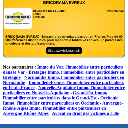
BRICORAMA EVREUX
Boulevard Du 14 Juillet
0232232658
27000
EVREUX
BRICORAMA EVREUX - Magasins de bricolage partout en France. Plus de 60
000 références disponibles pour répondre à toutes vos envies. Le paradis des
bricoleurs et des professionnels.
Site : www.bricorama.fr
Nos partenaires :
Immo du Var, l'immobilier entre particuliers
dans le Var
-
Bretagne Immo, l'immobilier entre particuliers en
Bretagne
-
Normandie Immo, l'immobilier entre particuliers en
Normandie
-
Immo IledeFrance, l'immobilier entre particuliers
en Île-de-France
-
Nouvelle-Aquitaine Immo, l'immobilier entre
particuliers en Nouvelle-Aquitaine
-
Grand-Est Immo,
l'immobilier entre particuliers dans le Grand-Est
-
Occitanie
Immo, l'immobilier entre particuliers en Occitanie
-
Auvergne-
Rhône-Alpes Immo, l'immobilier entre particuliers en
Auvergne-Rhône-Alpes
-
Avocat en droit des victimes à Lille