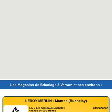
Les Magasins de Bricolage à Vernon et ses environs :
LEROY MERLIN : Mantes (Buchelay)
Z.A.C Les Closeaux Buchelay
0130630909
Avenue de la Garonne